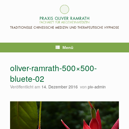
Zum
Inhalt
springen
Menü
oliver-ramrath-500×500-
bluete-02
Veröffentlicht am
14. Dezember 2016
von
piv-admin